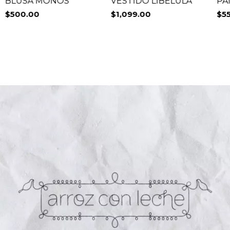
PA
BLUSA MOÑOS
VESTIDO LIBELULA
$5
$500.00
$1,099.00